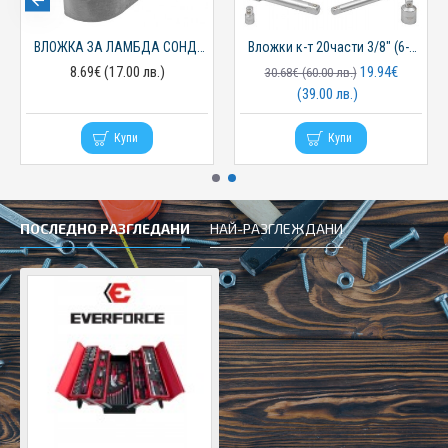
ВЛОЖКА ЗА ЛАМБДА СОНДА 1/2 22ММ ROCKFORCE
Вложки к-т 20части 3/8" (6-22мм) ROCKFORCE
8.69€ (17.00 лв.)
19.94€
30.68€ (60.00 лв.)
(39.00 лв.)
Купи
Купи
ПОСЛЕДНО РАЗГЛЕДАНИ
НАЙ-РАЗГЛЕЖДАНИ