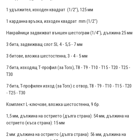
1 удължител, изходен квадрат (1/2"), 125 мм
1 карданна връзка, изходен квадрат mm (1/2")
Накрайници задвижват външен шестограм (1/4"), дължина 25 мм
3 бита, задвижващ слот SL 4 - 5,5 - 7 мм
3 битове, вложка шестостенна, 3 - 4 - 5 мм
7 бита, изходящ Т-профил (за Torx), T8 - T9 - T10 - T15 - T20 - T25 -
T30
7 бита, T-профилен изход (за Torx) с отвор, T8 - T9 - T10 - T15 - T20
- T25 - T30
Комплект L-ключове, вложка шестостенна, 9 бр.
1,5 мм, дължина на острието (дълга страна): 54 мм, дължина на
острието (къса страна): 15 мм
2 мм: дължина на острието (дълга страна): 56 мм, дължина на