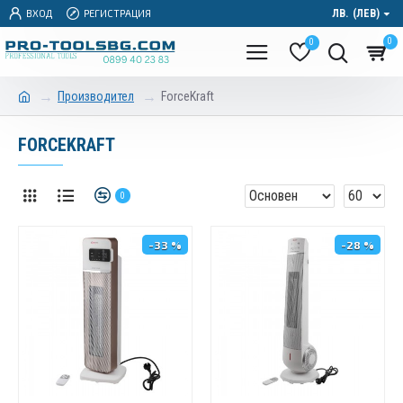
ВХОД
РЕГИСТРАЦИЯ
ЛВ.
(ЛЕВ)
0
0
Производител
ForceKraft
FORCEKRAFT
0
-33 %
-28 %