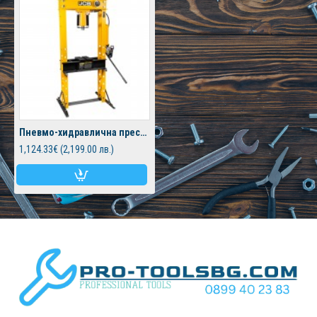
Пневмо-хидравлична преса 40 тона JCB , TY40001
1,124.33€ (2,199.00 лв.)