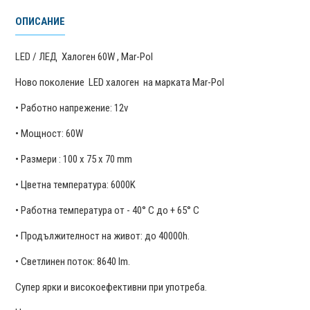
ОПИСАНИЕ
LED / ЛЕД Халоген 60W , Mar-Pol
Ново поколение LED халоген на марката Mar-Pol
• Работно напрежение: 12v
• Мощност: 60W
• Размери : 100 x 75 x 70 mm
• Цветна температура: 6000K
• Работна температура от - 40° C до + 65° C
• Продължителност на живот: до 40000h.
• Светлинен поток: 8640 lm.
Супер ярки и високоефективни при употреба.