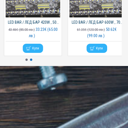
LED BAR / ЛЕД БАР 600W , 70см , Mar-Pol
LED Акумулаторна работна лампа с магнит и кука BUL 2831
50.62€
15.33€ (29.99 лв.)
61.35€ (120.00 лв.)
(99.00 лв.)
Купи
Купи