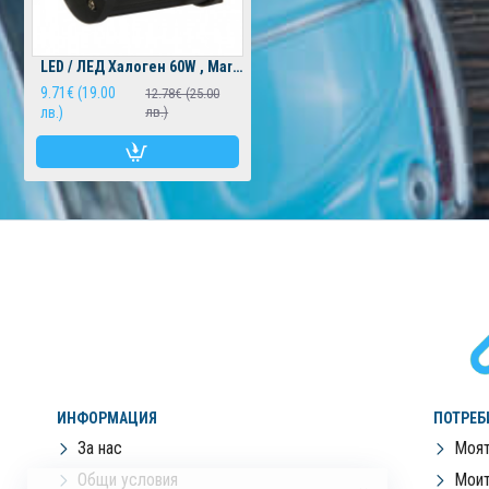
LED / ЛЕД Халоген 60W , Mar-Pol
9.71€ (19.00
12.78€ (25.00
лв.)
лв.)
ИНФОРМАЦИЯ
ПОТРЕБ
За нас
Моят
Общи условия
Моит