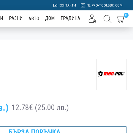
КОНТАКТИ
FB: PRO-TOOLSBG.COM
0
БИ
РАЗНИ
ДОМ
ГРАДИНА
АВТО
в.)
12.78€ (25.00 лв.)
БЪРЗА ПОРЪЧКА