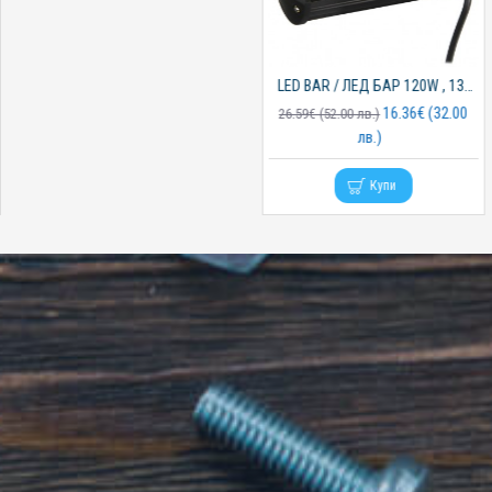
LED BAR / ЛЕД БАР 120W , 135мм , Mar-Pol
LED BAR / ЛЕД БАР 420W , 50см , Mar-Pol
16.36€ (32.00
33.23€ (65.00
26.59€ (52.00 лв.)
43.46€ (85.00 лв.)
лв.)
лв.)
Купи
Купи