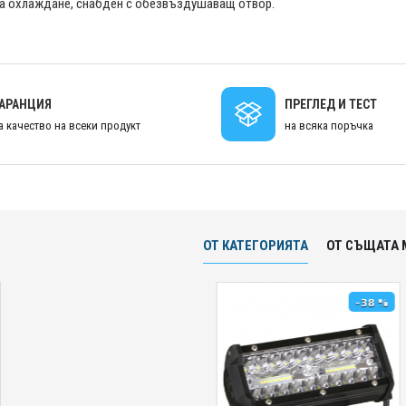
за охлаждане, снабден с обезвъздушаващ отвор.
ГАРАНЦИЯ
ПРЕГЛЕД И ТЕСТ
а качество на всеки продукт
на всяка поръчка
ОТ КАТЕГОРИЯТА
ОТ СЪЩАТА 
-38 %
-24 %